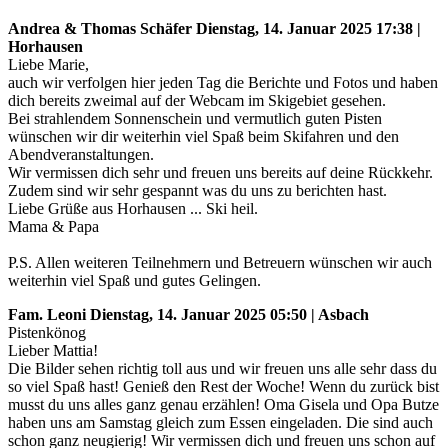
Andrea & Thomas Schäfer
Dienstag, 14. Januar 2025 17:38 |
Horhausen
Liebe Marie,
auch wir verfolgen hier jeden Tag die Berichte und Fotos und haben
dich bereits zweimal auf der Webcam im Skigebiet gesehen.
Bei strahlendem Sonnenschein und vermutlich guten Pisten
wünschen wir dir weiterhin viel Spaß beim Skifahren und den
Abendveranstaltungen.
Wir vermissen dich sehr und freuen uns bereits auf deine Rückkehr.
Zudem sind wir sehr gespannt was du uns zu berichten hast.
Liebe Grüße aus Horhausen ... Ski heil.
Mama & Papa
P.S. Allen weiteren Teilnehmern und Betreuern wünschen wir auch
weiterhin viel Spaß und gutes Gelingen.
Fam. Leoni
Dienstag, 14. Januar 2025 05:50 | Asbach
Pistenkönog
Lieber Mattia!
Die Bilder sehen richtig toll aus und wir freuen uns alle sehr dass du
so viel Spaß hast! Genieß den Rest der Woche! Wenn du zurück bist
musst du uns alles ganz genau erzählen! Oma Gisela und Opa Butze
haben uns am Samstag gleich zum Essen eingeladen. Die sind auch
schon ganz neugierig! Wir vermissen dich und freuen uns schon auf