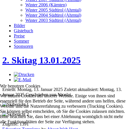
Winter 2006 (Kärnten)
Winter 2005 Südtirol (Ahrntal)
Winter 2004 Südtirol (Ahrntal)
Winter 2003 Südtirol (Ahrntal)
Bilder
Gästebuch
Preise
Sommer
Sponsoren
2. Skitag 13.01.2025
Wir benutzen Cookies
Erstellt: Montag, 13. Januar 2025
Zuletzt aktualisiert: Montag, 13.
Januar 2025
Geschrieben von Nicolai
Wir nutzen Cookies auf unserer Website. Einige von ihnen sind
essenziell für den Betrieb der Seite, während andere uns helfen, diese
Website und die Nutzererfahrung zu verbessern (Tracking Cookies).
Sie können selbst entscheiden, ob Sie die Cookies zulassen möchten.
Bitte beachten Sie, dass bei einer Ablehnung womöglich nicht mehr
alle Funktionalitäten der Seite zur Verfügung stehen.
Zugriffe: 1391